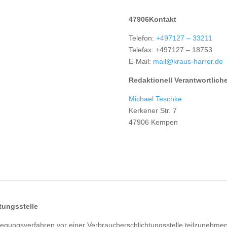
47906Kontakt
Telefon:
+497127 – 33211
Telefax: +497127 – 18753
E-Mail:
mail@kraus-harrer.de
Redaktionell Verantwortliche
Michael Teschke
Kerkener Str. 7
47906 Kempen
tungs­stelle
beilegungsverfahren vor einer Verbraucherschlichtungsstelle teilzunehme