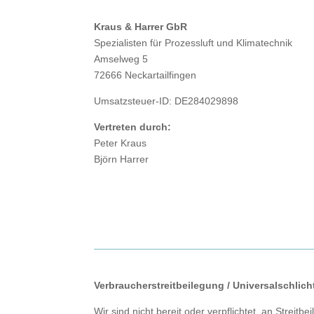
Kraus & Harrer GbR
Spezialisten für Prozessluft und Klimatechnik
Amselweg 5
72666 Neckartailfingen
Umsatzsteuer-ID: DE284029898
Vertreten durch:
Peter Kraus
Björn Harrer
Verbraucher­streit­beilegung / Universal­schlich
Wir sind nicht bereit oder verpflichtet, an Streit